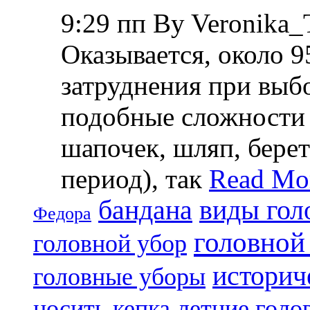
9:29 пп By Veronika_
Оказывается, около
затруднения при выб
подобные сложности 
шапочек, шляп, берет
период), так
Read Mo
бандана
виды гол
Федора
головной
головной убор
историч
головные уборы
носить
кепка
летние голо