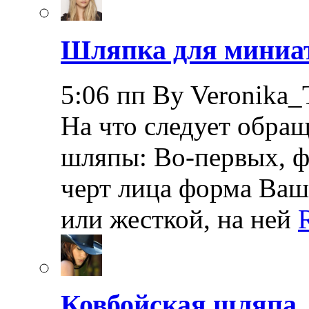
Шляпка для мини
5:06 пп By Veronika_
На что следует обра
шляпы: Во-первых, ф
черт лица форма Ва
или жесткой, на ней
Ковбойская шляпа