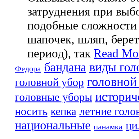
затруднения при выб
подобные сложности 
шапочек, шляп, берет
период), так
Read Mo
бандана
виды гол
Федора
головной
головной убор
историч
головные уборы
носить
кепка
летние голо
национальные
ци
панамка